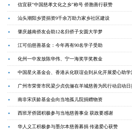
信宜获"中国慈孝文化之乡"称号 侨胞善行获赞
汕头潮阳乡贤捐资9千余万助力家乡社区建设
肇庆越南侨友会助12名归侨子女圆大学梦
江可伯慈善基金：今年再有90名学子受助
化州一中发放陈华伟、宁一海奖学奖教金
中国星火基金会、香港从化联谊会到从化开展爱心助学
广州市荣誉市民梁少贞伉俪在羊城慈善为民行动启动日捐
南非宋庆龄基金会向当地孤儿院捐赠物资
西班牙侨团积极参与当地慈善事业 获政要感谢
华人义工积极参与墨尔本慈善募捐 传递爱心获赞