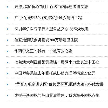
云浮启动"侨心"项目 百名白内障患者将受惠
江可伯捐资150万支持家乡城乡清洁工程
深圳华侨医院举行大型公益义诊 受群众欢迎
信宜池洞镇乡贤捐资300万助建卫生院
华商李文正：我有一个教育的心愿
七旬澳大利亚侨领黄肇强：用微小力量表达中国心
中国侨务系统去年受托或协助办理侨捐逾27亿元
"背百万现金进灾区"侨领梁冠军:愿助力雅安持续发展
裘援平谈侨胞与芦山震后重建：我为海外侨胞点赞