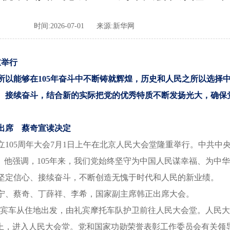
时间:2026-07-01
来源:新华网
重举行
能够在105年奋斗中不断铸就辉煌，历史和人民之所以选择中
、接续奋斗，结合新的实际把党的优秀特质不断发扬光大，确保
出席 蔡奇宣读决定
105周年大会7月1日上午在北京人民大会堂隆重举行。中共中
。他强调，105年来，我们党始终坚守为中国人民谋幸福、为中
坚定信心、接续奋斗，不断创造无愧于时代和人民的新业绩。
、蔡奇、丁薛祥、李希，国家副主席韩正出席大会。
宾车从住地出发，由礼宾摩托车队护卫前往人民大会堂。人民大
而上，进入人民大会堂。党和国家功勋荣誉表彰工作委员会有关领