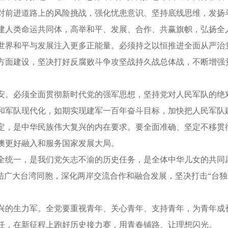
对前进道路上的风险挑战，强化忧患意识、坚持底线思维，发扬
建人类命运共同体，高举和平、发展、合作、共赢旗帜，弘扬全
世界和平与发展注入更多正能量。必须持之以恒推进全面从严治
方面建设，坚决打好反腐败斗争攻坚战持久战总体战，不断增强
。必须全面贯彻新时代党的强军思想，坚持党对人民军队的绝
和军队现代化，如期实现建军一百年奋斗目标，加快把人民军队
是中华民族伟大复兴的内在要求。要全面准确、坚定不移贯彻“一
澳更好融入和服务国家发展大局。
统一，是我们党矢志不渝的历史任务，是全体中华儿女的共同
结广大台湾同胞，深化两岸交流合作和融合发展，坚决打击“台
的生力军。全党要重视青年、关心青年、支持青年，为青年成
任，在新征程上跑好历史接力赛，用青春铺路、让理想闪光。