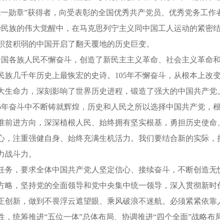
七一勋章”获得者，向受表彰的全国优秀共产党员、优秀党务工作
民族的伟大觉醒中，在马克思列宁主义同中国工人运动的紧密结
积贫积弱的中国开启了翻天覆地的历史巨变。
国各族人民不懈奋斗，创造了新民主主义革命、社会主义革命和
民族几千年历史上最恢宏的史诗。105年不懈奋斗，从根本上改
大生命力，深刻影响了世界历史进程，锻造了强大的中国共产党
年奋斗中不断铸就辉煌，历史和人民之所以选择中国共产党，根
准前进方向，深深植根人民、始终拥有坚实根基，勇担历史使命
心，注重强健自身、始终充满生机活力。我们要结合新的实际，
力战斗力。
务，要求全体中国共产党人坚定信心、接续奋斗，不断创造无
方略，坚持党的全面领导和党中央集中统一领导，深入贯彻新时
正创新，做到不畏浮云遮望眼、乘风破浪不迷航。必须紧紧依靠
，统筹推进“五位一体”总体布局、协调推进“四个全面”战略