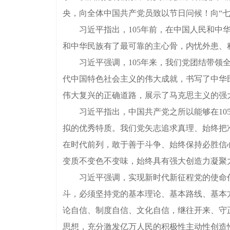
央，向全体中国共产党员致以节日问候！向“
习近平指出，105年前，在中国人民和中华
和中华民族有了最可靠的主心骨，内忧外患、
习近平强调，105年来，我们党团结带领全
代中国特色社会主义的伟大成就，书写了中华
伟大复兴的正确道路，展示了马克思主义的强
习近平指出，中国共产党之所以能够在105
拟的优秀特质。我们党矢志追求真理、始终把
在时代前列，敢于善于斗争、始终保持必胜信
变质不变色不变味，始终具有强大创造力凝聚
习近平强调，实现新时代新征程党的使命任
斗，必须坚持党的基本理论、基本路线、基本
论自信、制度自信、文化自信，继往开来、守
思想，充分激发亿万人民的积极性主动性创造性