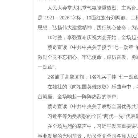
人民大会堂大礼堂气氛隆重热烈。主席台上方
是“1921－2026”字标，10面红旗分列
思想，弘扬伟大建党精神，践行初心使命，为
10时整，李强宣布庆祝大会开始，全场起
蔡奇宣读《中共中央关于授予“七一勋章”的
激励全党不忘初心、牢记使命，踔厉奋发、勇
一勋章”。
2名旗手高擎党旗，1名礼兵手捧“七一勋章
在雄壮的《向祖国英雄致敬》乐曲声中，习近
台就座。全场响起一阵阵热烈的掌声。
蔡奇宣读《中共中央关于表彰全国优秀共产
习近平等为受表彰的全国“两优一先”代表
在全场热烈的掌声中，习近平发表重要讲话。
事业发展的光明前景，动员全党全国各族人民