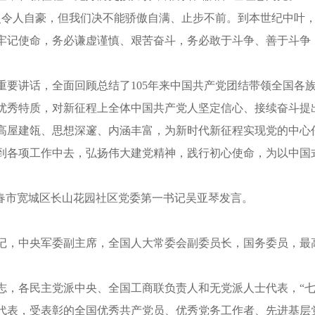
令人自豪，但我们决不能骄傲自满、止步不前。到本世纪中叶，
牢记使命，务必谦虚谨慎、艰苦奋斗，务必敢于斗争、善于斗争
讲话，全面回顾总结了105年来中国共产党团结带领全国各族
优秀特质，对新征程上全体中国共产党人坚定信心、接续奋斗提
高屋建瓴、思想深邃、内涵丰富，为新时代新征程实现党的中心
到各项工作中去，弘扬伟大建党精神，践行初心使命，为以中国
春市宽城区长山花园社区党委第一书记吴亚琴发言。
，中央军委副主席，全国人大常委会副委员长，国务委员，最
各民主党派中央、全国工商联负责人和无党派人士代表，“七
代表，受表彰的全国优秀共产党员、优秀党务工作者、先进基层