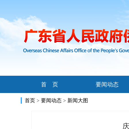
首 页
要闻动态
首页
>
要闻动态
>
新闻大图