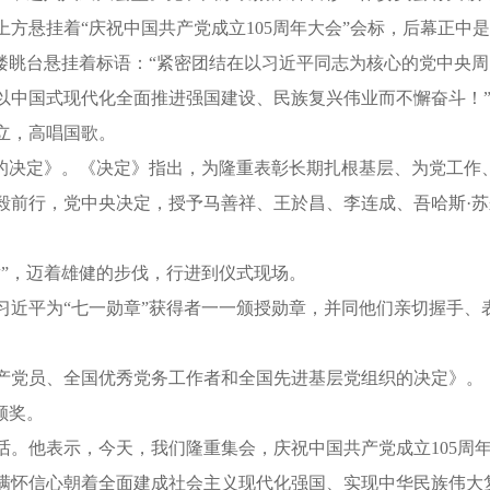
悬挂着“庆祝中国共产党成立105周年大会”会标，后幕正中
两侧。二楼眺台悬挂着标语：“紧密团结在以习近平同志为核心的党中
以中国式现代化全面推进强国建设、民族复兴伟业而不懈奋斗！
立，高唱国歌。
决定》。《决定》指出，为隆重表彰长期扎根基层、为党工作
毅前行，党中央决定，授予马善祥、王於昌、李连成、吾哈斯·苏
”，迈着雄健的步伐，行进到仪式现场。
平为“七一勋章”获得者一一颁授勋章，并同他们亲切握手、表
党员、全国优秀党务工作者和全国先进基层党组织的决定》。
颁奖。
他表示，今天，我们隆重集会，庆祝中国共产党成立105周年
满怀信心朝着全面建成社会主义现代化强国、实现中华民族伟大