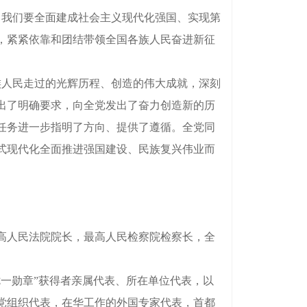
我们要全面建成社会主义现代化强国、实现第
，紧紧依靠和团结带领全国各族人民奋进新征
人民走过的光辉历程、创造的伟大成就，深刻
出了明确要求，向全党发出了奋力创造新的历
任务进一步指明了方向、提供了遵循。全党同
式现代化全面推进强国建设、民族复兴伟业而
高人民法院院长，最高人民检察院检察长，全
一勋章”获得者亲属代表、所在单位代表，以
党组织代表，在华工作的外国专家代表，首都