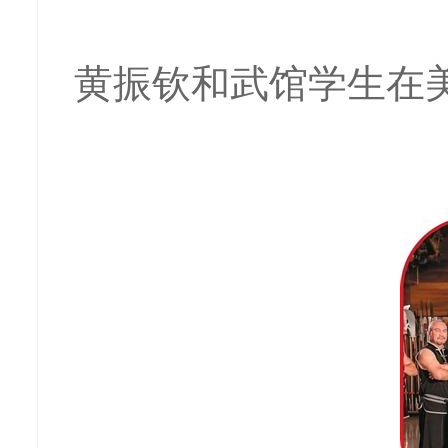
黄振钦和武馆学生在