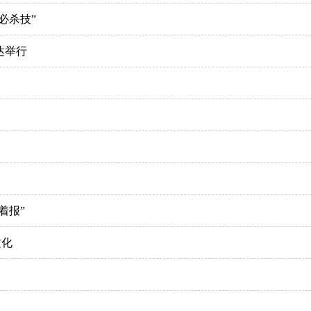
必杀技”
达举行
着报”
文化