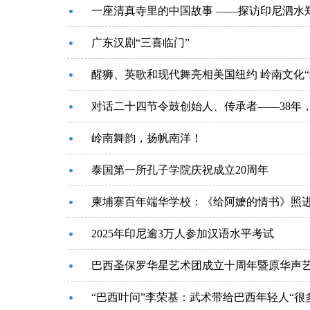
一座清真寺里的中国故事 ——探访印尼泗水
广东汉剧“三喜临门”
醒狮、英歌和现代舞亮相美国纽约 岭南文化“
对话二十四节令鼓创始人、传承者——38年，
岭南舞韵，扬帆南洋！
泰国第一所孔子学院庆祝成立20周年
柬埔寨百年端华学校：《给阿嬷的情书》照
2025年印尼逾3万人参加汉语水平考试
巴西圣保罗华星艺术团成立十周年暨原华声
“巴西叶问”李荣基：武术带给巴西年轻人“很