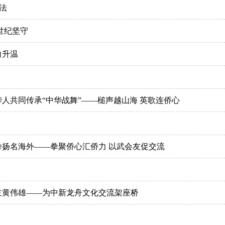
法
世纪坚守
向升温
华人共同传承“中华战舞”——槌声越山海 英歌连侨心
扬名海外——拳聚侨心汇侨力 以武会友促交流
主黄伟雄——为中新龙舟文化交流架座桥