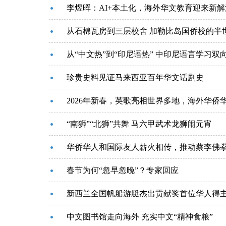
李煜晖：AI+本土化，海外华文教育迎来新解
从石棉瓦房到三层校舍 加勒比岛国侨校的半
从“中文热”到“印尼语热” 中印尼语言学习双
珍贵史料见证马来西亚百年华文话剧史
2026年新春，英歌亮相世界多地，海外华侨
“南狮”“北狮”共舞 马六甲武术龙狮闹元宵
华侨华人和国际友人薪火相传，推动蔡李佛拳
春节为何“忽早忽晚”？专家回应
新西兰全国帆船游艇杰出贡献奖首位华人得
中文图书馆走向海外 充实中文“精神食粮”