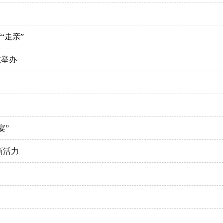
“走亲”
重举办
宴”
新活力