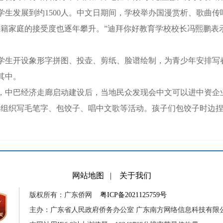
学生发展到约1500人。中文日期间，学校举办国漫赏析、歌曲
家庭的接受度也逐年攀升。”迪拜你好教育学校校长冯熙鹏表
。
生开设象形字拼图、投壶、剪纸、脸谱绘制，为青少年安排写
其中。
巴经济走廊启动建设后，当地民众发现会中文可以进中资企业，
组织写毛笔字、包饺子、唱中文歌等活动。孩子们包饺子时边捏边
网站地图
|
关于我们
版权所有：广东侨网
粤ICP备2021125759号
主办：广东省人民政府侨务办公室 广东南方网络信息科技有限