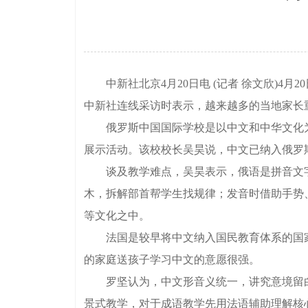
中新社北京4月20日电 (记者 徐文欣)4
中新社连线采访时表示，越来越多的当地家长重
俄罗斯中国国际学校是以中文和中华文化为特
展示活动。该校校长吴昊说，中文已纳入俄罗
谈及教学难点，吴昊表示，俄语是拼音文字
木，拆解部首帮学生找规律；发音时借助手势、
等文化之中。
法国是较早将中文纳入国民教育体系的国家
的家庭送孩子学习中文的意愿很强。
罗坚认为，中文形音义统一，讲究意境留白
景式教学，对于成语教学先用法语辅助理解核