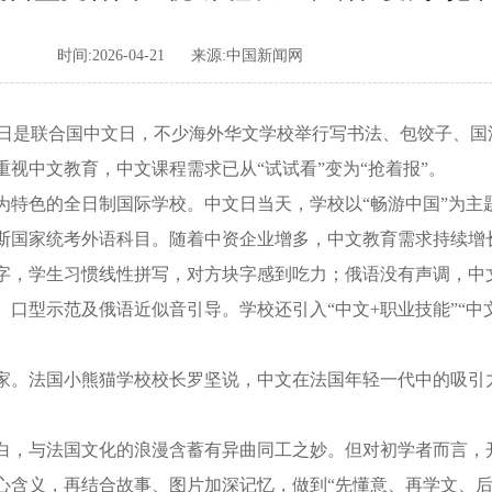
时间:2026-04-21
来源:中国新闻网
月20日是联合国中文日，不少海外华文学校举行写书法、包饺子、
视中文教育，中文课程需求已从“试试看”变为“抢着报”。
色的全日制国际学校。中文日当天，学校以“畅游中国”为主
斯国家统考外语科目。随着中资企业增多，中文教育需求持续增
，学生习惯线性拼写，对方块字感到吃力；俄语没有声调，中
口型示范及俄语近似音引导。学校还引入“中文+职业技能”“中
。法国小熊猫学校校长罗坚说，中文在法国年轻一代中的吸引
，与法国文化的浪漫含蓄有异曲同工之妙。但对初学者而言，
心含义，再结合故事、图片加深记忆，做到“先懂意、再学文、后