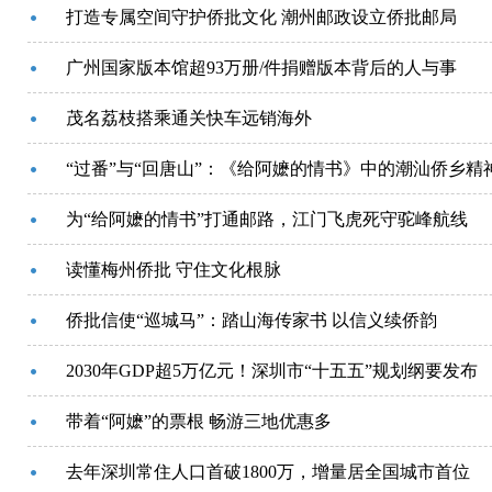
打造专属空间守护侨批文化 潮州邮政设立侨批邮局
广州国家版本馆超93万册/件捐赠版本背后的人与事
茂名荔枝搭乘通关快车远销海外
“过番”与“回唐山”：《给阿嬷的情书》中的潮汕侨乡精
为“给阿嬷的情书”打通邮路，江门飞虎死守驼峰航线
读懂梅州侨批 守住文化根脉
侨批信使“巡城马”：踏山海传家书 以信义续侨韵
2030年GDP超5万亿元！深圳市“十五五”规划纲要发布
带着“阿嬷”的票根 畅游三地优惠多
去年深圳常住人口首破1800万，增量居全国城市首位