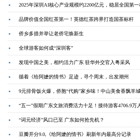
2025年深圳AI核心产业规模约2200亿元，稳居全国第
品牌价值全国红茶第一！英德红茶跨界打造国茶标杆
侨乡多措并举让老侨宅焕新生
全球游客如何成“深圳客”
发现中国之美，相约活力广东 驻华外交官入粤采风
循着《给阿嬷的情书》足迹，寻个周末，出发潮州
9元排骨饭火爆，侨胞“代购”家乡味！中山美食香飘羊
“五一”假期广东文旅消费活力十足！接待游客4706.9万人
“词元经济”风口已至 广东如何抢先机？
豆瓣开分9.0,《给阿嬷的情书》刷新年内最高分记录