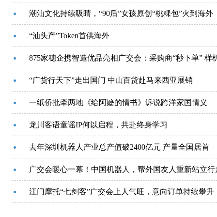
潮汕文化持续吸睛，“90后”女孩原创“桃粿包”火到海外
“汕头产”Token首供海外
875家穗企携智造优品亮相广交会：采购商“秒下单” 样
“广货行天下”走出国门 中山百货赴马来西亚展销
一纸侨批牵两地《给阿嬷的情书》诉说跨洋家国情义
龙川客语童谣IP何以启程，共赴终身学习
去年深圳机器人产业总产值破2400亿元 产量全国居首
广交会暖心一幕！中国机器人，帮外国友人重新站立行
江门摩托“七剑客”广交会上人气旺，意向订单持续攀升