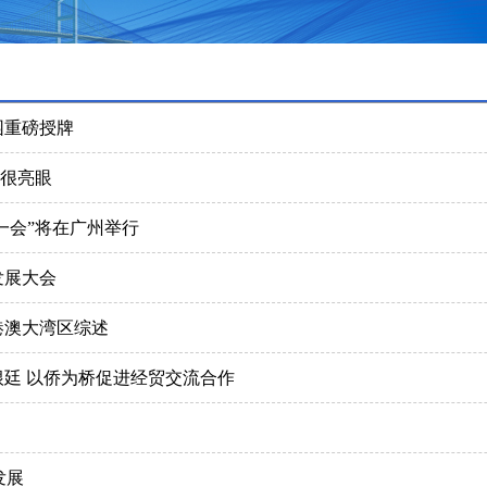
园重磅授牌
”很亮眼
一会”将在广州举行
发展大会
港澳大湾区综述
廷 以侨为桥促进经贸交流合作
发展