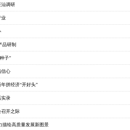
莅汕调研
产业
办
产品研制
种子”
满信心
年拼经济“开好头”
话实录
会召开之际
力描绘高质量发展新图景