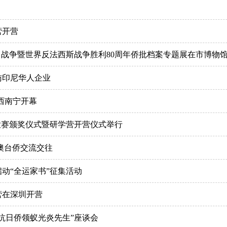
营开营
日战争暨世界反法西斯战争胜利80周年侨批档案专题展在市博物
访印尼华人企业
西南宁开幕
大赛颁奖仪式暨研学营开营仪式举行
澳台侨交流交往
动“全运家书”征集活动
营在深圳开营
抗日侨领蚁光炎先生”座谈会